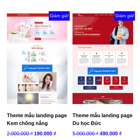
có
nh
Giảm giá!
Giảm giá!
biế
thể
Cá
tùy
ch
có
thể
đư
ch
trê
tra
sả
ph
Theme mẫu landing page
Theme mẫu landing page
Kem chống nắng
Du học Đức
Giá
Giá
Giá
Giá
2.000.000
₫
190.000
₫
5.000.000
₫
490.000
₫