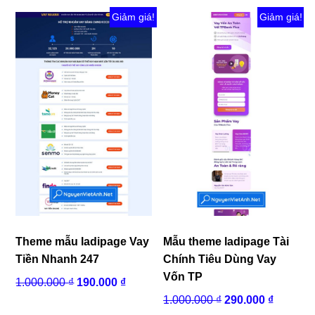
Giảm giá!
Giảm giá!
Theme mẫu ladipage Vay
Mẫu theme ladipage Tài
Tiền Nhanh 247
Chính Tiêu Dùng Vay
Vốn TP
Giá
Giá
1.000.000
₫
190.000
₫
gốc
hiện
Giá
Giá
1.000.000
₫
290.000
₫