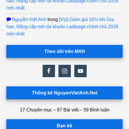
hạn, Nâng cấp mới tài khoản Ladipage chính chủ 2026
mới nhất
Nguyễn Việt Anh
trong
[Vip] Giảm giá 10% khi Gia
hạn, Nâng cấp mới tài khoản Ladipage chính chủ 2026
mới nhất
Theo dõi trên MXH
Thống kê NguyenVietAnh.Net
17 Chuyên mục – 87 Bài viết – 59 Bình luận
Bạn bè