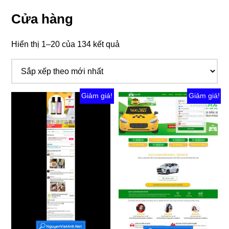
Cửa hàng
Đã
Hiển thị 1–20 của 134 kết quả
sắp
xếp
theo
mới
Giảm giá!
Giảm giá!
nhất