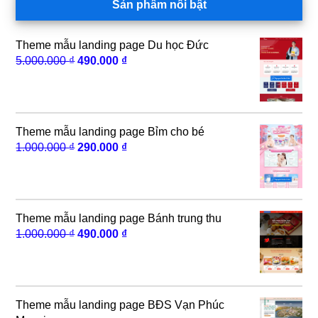
Sản phẩm nổi bật
Theme mẫu landing page Du học Đức
Giá
Giá
5.000.000
₫
490.000
₫
gốc
hiện
là:
tại
5.000.000 ₫.
là:
490.000 ₫.
Theme mẫu landing page Bỉm cho bé
Giá
Giá
1.000.000
₫
290.000
₫
gốc
hiện
là:
tại
1.000.000 ₫.
là:
290.000 ₫.
Theme mẫu landing page Bánh trung thu
Giá
Giá
1.000.000
₫
490.000
₫
gốc
hiện
là:
tại
1.000.000 ₫.
là:
490.000 ₫.
Theme mẫu landing page BĐS Vạn Phúc