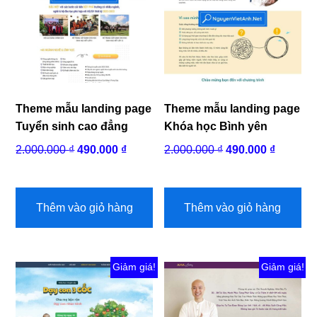
được
chọn
trên
trang
sản
phẩm
Theme mẫu landing page
Theme mẫu landing page
Tuyển sinh cao đẳng
Khóa học Bình yên
Giá
Giá
Giá
Giá
2.000.000
₫
490.000
₫
2.000.000
₫
490.000
₫
gốc
hiện
gốc
hiện
là:
tại
là:
tại
2.000.000 ₫.
là:
2.000.000 ₫.
là:
Thêm vào giỏ hàng
Thêm vào giỏ hàng
490.000 ₫.
490.000 
Giảm giá!
Giảm giá!