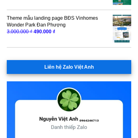
gốc
hiện
là:
tại
3.000.000 ₫.
là:
Theme mẫu landing page BĐS Vinhomes
690.000 ₫.
Wonder Park Đan Phượng
Giá
Giá
3.000.000
₫
490.000
₫
gốc
hiện
là:
tại
3.000.000 ₫.
là:
490.000 ₫.
Liên hệ Zalo Việt Anh