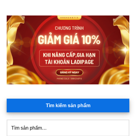
biến
thể.
Các
Sidebar
tùy
chính
chọn
có
thể
được
chọn
trên
trang
sản
phẩm
Tìm kiếm sản phẩm
Tìm
kiếm: