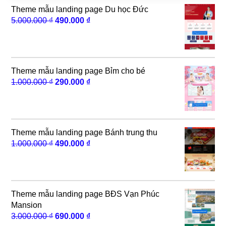
Theme mẫu landing page Du học Đức
Giá
Giá
5.000.000
₫
490.000
₫
gốc
hiện
là:
tại
5.000.000 ₫.
là:
490.000 ₫.
Theme mẫu landing page Bỉm cho bé
Giá
Giá
1.000.000
₫
290.000
₫
gốc
hiện
là:
tại
1.000.000 ₫.
là:
290.000 ₫.
Theme mẫu landing page Bánh trung thu
Giá
Giá
1.000.000
₫
490.000
₫
gốc
hiện
là:
tại
1.000.000 ₫.
là:
490.000 ₫.
Theme mẫu landing page BĐS Vạn Phúc
Mansion
Giá
Giá
3.000.000
₫
690.000
₫