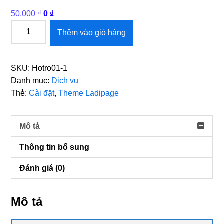
Giá
Giá
50.000
₫
0
₫
gốc
hiện
Hỗ
Thêm vào giỏ hàng
là:
tại
trợ
50.000 ₫.
là:
cài
0 ₫.
đặt
SKU:
Hotro01-1
1
Danh mục:
Dịch vụ
Mẫu
Thẻ:
Cài đặt
,
Theme Ladipage
Theme
Ladipage
số
Mô tả
lượng
Thông tin bổ sung
Đánh giá (0)
Mô tả