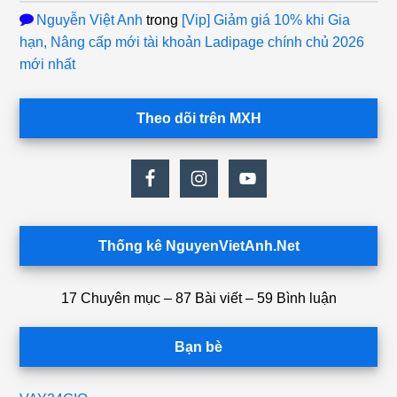
Nguyễn Việt Anh
trong
[Vip] Giảm giá 10% khi Gia
hạn, Nâng cấp mới tài khoản Ladipage chính chủ 2026
mới nhất
Theo dõi trên MXH
Thống kê NguyenVietAnh.Net
17 Chuyên mục – 87 Bài viết – 59 Bình luận
Bạn bè