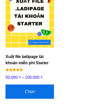
Xuất file ladipage tài
khoản miễn phí Starter
Được xếp
Khoảng
50.000
₫
–
100.000
₫
hạng
5.00
giá:
Sản
5 sao
từ
phẩm
Chọn
50.000 ₫
này
đến
có
100.000 ₫
nhiều