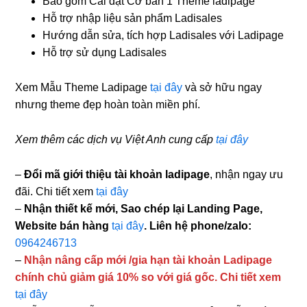
Bao gồm Cài đặt Cơ bản 1 Theme ladipage
Hỗ trợ nhập liệu sản phẩm Ladisales
Hướng dẫn sửa, tích hợp Ladisales với Ladipage
Hỗ trợ sử dụng Ladisales
Xem Mẫu Theme Ladipage
tại đây
và sở hữu ngay
nhưng theme đẹp hoàn toàn miền phí.
Xem thêm các dịch vụ Việt Anh cung cấp
tại đây
–
Đổi mã giới thiệu tài khoản ladipage
, nhận ngay ưu
đãi. Chi tiết xem
tại đây
–
Nhận thiết kế mới, Sao chép lại Landing Page,
Website bán hàng
tại đây
. Liên hệ phone/zalo:
0964246713
–
Nhận nâng cấp mới /gia hạn tài khoản Ladipage
chính chủ giảm giá 10% so với giá gốc. Chi tiết xem
tại đây