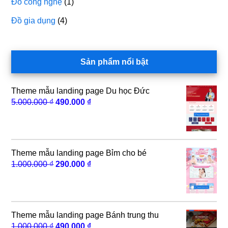
Đồ công nghệ
(1)
Đồ gia dụng
(4)
Sản phẩm nổi bật
Theme mẫu landing page Du học Đức
Giá
Giá
5.000.000
₫
490.000
₫
gốc
hiện
là:
tại
5.000.000 ₫.
là:
490.000 ₫.
Theme mẫu landing page Bỉm cho bé
Giá
Giá
1.000.000
₫
290.000
₫
gốc
hiện
là:
tại
1.000.000 ₫.
là:
290.000 ₫.
Theme mẫu landing page Bánh trung thu
Giá
Giá
1.000.000
₫
490.000
₫