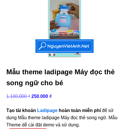
Mẫu theme ladipage Máy đọc thẻ
song ngữ cho bé
Giá
Giá
1.100.000
₫
250.000
₫
gốc
hiện
là:
tại
Tạo tài khoản
Ladipage
hoàn toàn miễn phí
để sử
1.100.000 ₫.
là:
dụng Mẫu theme ladipage Máy đọc thẻ song ngữ. Mẫu
250.000 ₫.
Theme dễ cài đặt demo và sử dụng.