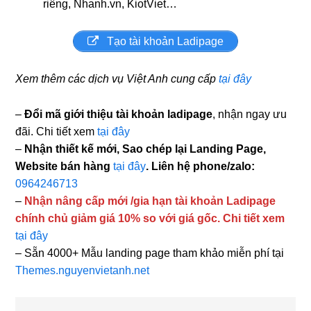
riêng, Nhanh.vn, KiotViet…
Tạo tài khoản Ladipage
Xem thêm các dịch vụ Việt Anh cung cấp
tại đây
–
Đổi mã giới thiệu tài khoản ladipage
, nhận ngay ưu
đãi. Chi tiết xem
tại đây
–
Nhận thiết kế mới, Sao chép lại Landing Page,
Website bán hàng
tại đây
. Liên hệ phone/zalo:
0964246713
–
Nhận nâng cấp mới /gia hạn tài khoản Ladipage
chính chủ giảm giá 10% so với giá gốc. Chi tiết xem
tại đây
– Sẵn 4000+ Mẫu landing page tham khảo miễn phí tại
Themes.nguyenvietanh.net