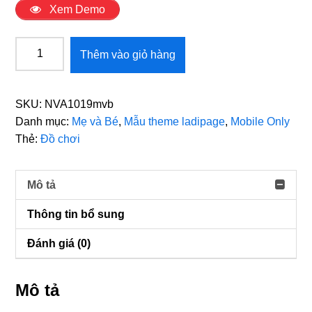
Xem Demo
Mẫu
Thêm vào giỏ hàng
theme
ladipage
Máy
SKU:
NVA1019mvb
đọc
Danh mục:
Mẹ và Bé
,
Mẫu theme ladipage
,
Mobile Only
thẻ
Thẻ:
Đồ chơi
song
ngữ
cho
Mô tả
bé
Thông tin bổ sung
số
lượng
Đánh giá (0)
Mô tả