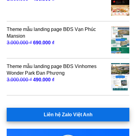
gốc
hiện
là:
tại
1.000.000 ₫.
là:
490.000 ₫.
Theme mẫu landing page BĐS Vạn Phúc
Mansion
Giá
Giá
3.000.000
₫
690.000
₫
gốc
hiện
là:
tại
3.000.000 ₫.
là:
Theme mẫu landing page BĐS Vinhomes
690.000 ₫.
Wonder Park Đan Phượng
Giá
Giá
3.000.000
₫
490.000
₫
gốc
hiện
là:
tại
3.000.000 ₫.
là:
490.000 ₫.
Liên hệ Zalo Việt Anh