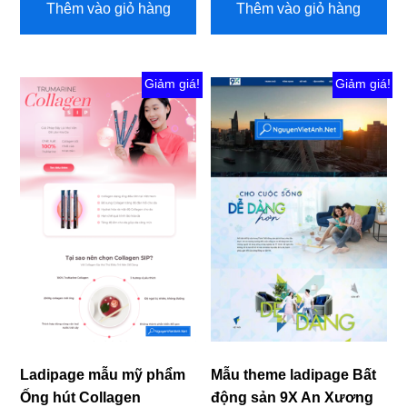
Thêm vào giỏ hàng
Thêm vào giỏ hàng
5.000.000 ₫.
là:
1.000.000 ₫.
là:
350.000 ₫.
190.000 
Giảm giá!
Giảm giá!
Ladipage mẫu mỹ phẩm
Mẫu theme ladipage Bất
Ống hút Collagen
động sản 9X An Xương