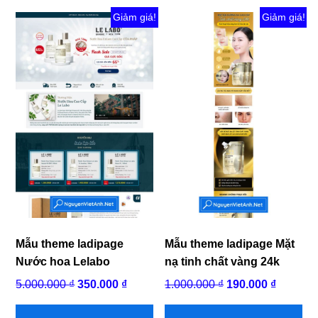
Giảm giá!
Giảm giá!
Mẫu theme ladipage
Mẫu theme ladipage Mặt
Nước hoa Lelabo
nạ tinh chất vàng 24k
Giá
Giá
Giá
Giá
5.000.000
₫
350.000
₫
1.000.000
₫
190.000
₫
gốc
hiện
gốc
hiện
là:
tại
là:
tại