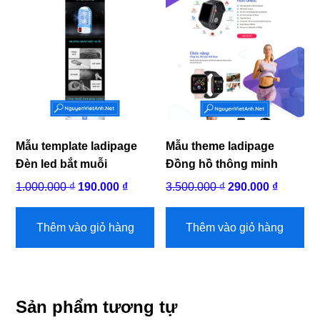
Mẫu template ladipage
Mẫu theme ladipage
Đèn led bắt muỗi
Đồng hồ thông minh
Giá
Giá
Giá
Giá
1.000.000
₫
190.000
₫
3.500.000
₫
290.000
₫
gốc
hiện
gốc
hiện
là:
tại
là:
tại
Thêm vào giỏ hàng
Thêm vào giỏ hàng
1.000.000 ₫.
là:
3.500.000 ₫.
là:
190.000 ₫.
290.000 
Sản phẩm tương tự