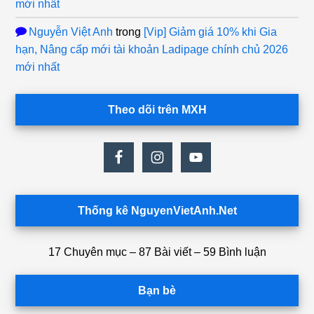
mới nhất
Nguyễn Việt Anh
trong
[Vip] Giảm giá 10% khi Gia
hạn, Nâng cấp mới tài khoản Ladipage chính chủ 2026
mới nhất
Theo dõi trên MXH
Thống kê NguyenVietAnh.Net
17 Chuyên mục – 87 Bài viết – 59 Bình luận
Bạn bè