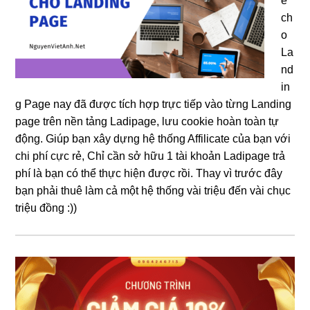
e
ch
o
La
nd
in
g Page nay đã được tích hợp trực tiếp vào từng Landing
page trên nền tảng Ladipage, lưu cookie hoàn toàn tự
động. Giúp bạn xây dựng hệ thống Affilicate của bạn với
chi phí cực rẻ, Chỉ cần sở hữu 1 tài khoản Ladipage trả
phí là bạn có thể thực hiện được rồi. Thay vì trước đây
bạn phải thuê làm cả một hệ thống vài triệu đến vài chục
triệu đồng :))
Sidebar
chính