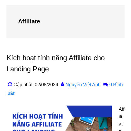
Affiliate
Kích hoạt tính năng Affiliate cho
Landing Page
Cập nhật: 02/08/2024
Nguyễn Việt Anh
0 Bình
luận
Aff
ili
at