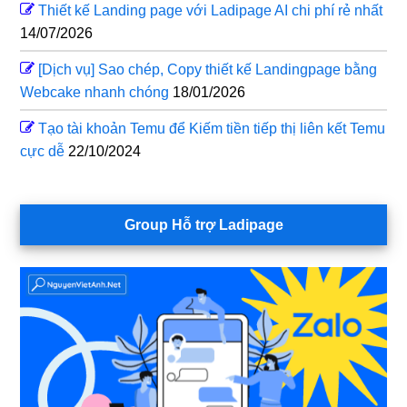
Thiết kế Landing page với Ladipage AI chi phí rẻ nhất
14/07/2026
[Dịch vụ] Sao chép, Copy thiết kế Landingpage bằng
Webcake nhanh chóng
18/01/2026
Tạo tài khoản Temu để Kiếm tiền tiếp thị liên kết Temu
cực dễ
22/10/2024
Group Hỗ trợ Ladipage