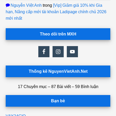
Nguyễn Việt Anh
trong
[Vip] Giảm giá 10% khi Gia
hạn, Nâng cấp mới tài khoản Ladipage chính chủ 2026
mới nhất
Theo dõi trên MXH
Thống kê NguyenVietAnh.Net
17 Chuyên mục – 87 Bài viết – 59 Bình luận
Bạn bè