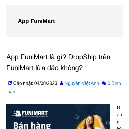
App FuniMart
App FuniMart là gì? DropShip trên
FuniMart lừa đảo không?
Cập nhật: 04/08/2023
Nguyễn Việt Anh
0 Bình
luận
Đ
ăn
g