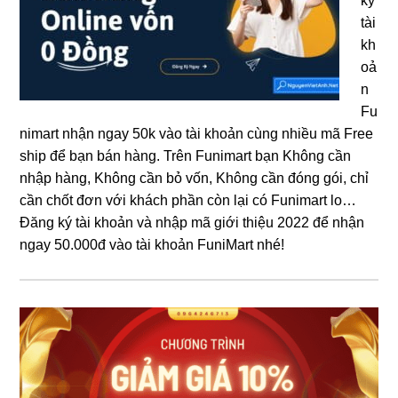
ký
tài
kh
oả
n
Fu
nimart nhận ngay 50k vào tài khoản cùng nhiều mã Free
ship để bạn bán hàng. Trên Funimart bạn Không cần
nhập hàng, Không cần bỏ vốn, Không cần đóng gói, chỉ
cần chốt đơn với khách phần còn lại có Funimart lo…
Đăng ký tài khoản và nhập mã giới thiệu 2022 để nhận
ngay 50.000đ vào tài khoản FuniMart nhé!
Sidebar
chính