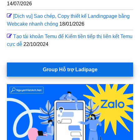
14/07/2026
[Dịch vụ] Sao chép, Copy thiết kế Landingpage bằng
Webcake nhanh chóng
18/01/2026
Tạo tài khoản Temu để Kiếm tiền tiếp thị liên kết Temu
cực dễ
22/10/2024
Group Hỗ trợ Ladipage