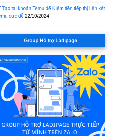
Tạo tài khoản Temu để Kiếm tiền tiếp thị liên kết
emu cực dễ
22/10/2024
Group Hỗ trợ Ladipage