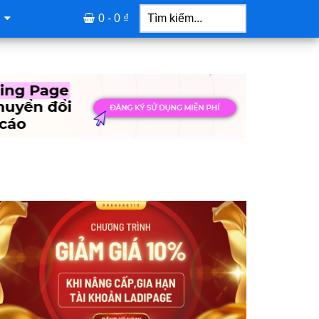
Tìm
kiếm...
0 -
0
₫
idebar
hính