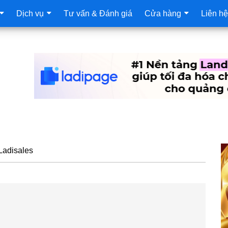
Dịch vụ
Tư vấn & Đánh giá
Cửa hàng
Liên hệ
S
Ladisales
c