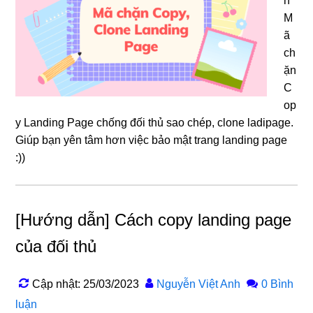
n
M
ã
ch
ặn
C
op
y Landing Page chống đối thủ sao chép, clone ladipage.
Giúp bạn yên tâm hơn việc bảo mật trang landing page
:))
[Hướng dẫn] Cách copy landing page
của đối thủ
Cập nhật: 25/03/2023
Nguyễn Việt Anh
0 Bình
luận