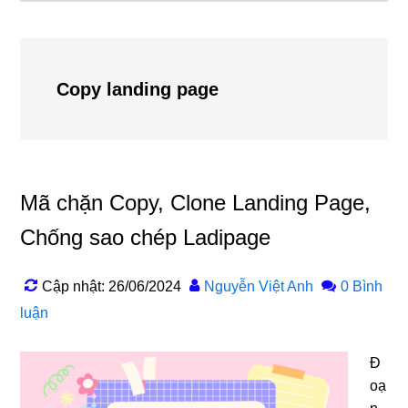
Copy landing page
Mã chặn Copy, Clone Landing Page,
Chống sao chép Ladipage
Cập nhật: 26/06/2024
Nguyễn Việt Anh
0 Bình
luận
Đ
oạ