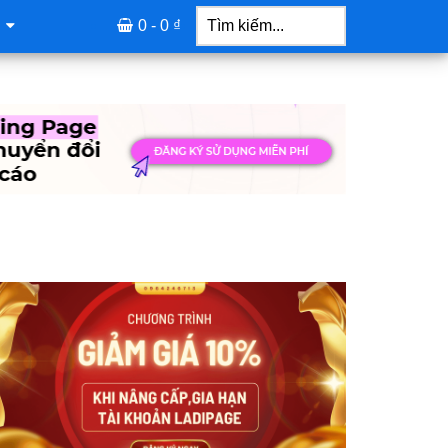
Tìm
kiếm...
0 -
0
₫
idebar
hính