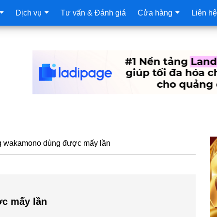
Dịch vụ
Tư vấn & Đánh giá
Cửa hàng
Liên hệ
S
ng wakamono dùng được mấy lần
c
c mấy lần