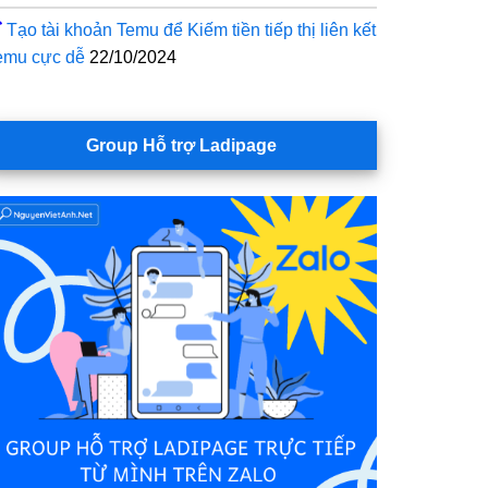
Tạo tài khoản Temu để Kiếm tiền tiếp thị liên kết
emu cực dễ
22/10/2024
Group Hỗ trợ Ladipage