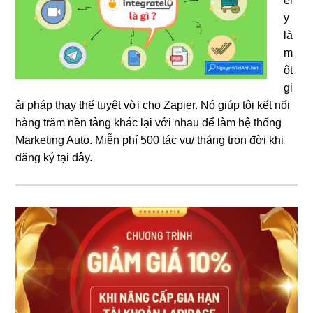
el
y
là
m
ột
gi
ải pháp thay thế tuyệt vời cho Zapier. Nó giúp tôi kết nối
hàng trăm nền tảng khác lại với nhau để làm hệ thống
Marketing Auto. Miễn phí 500 tác vụ/ tháng trọn đời khi
đăng ký tại đây.
Sidebar
chính