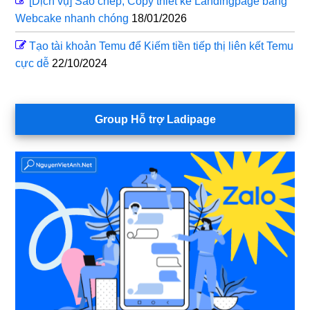
[Dịch vụ] Sao chép, Copy thiết kế Landingpage bằng
Webcake nhanh chóng
18/01/2026
Tạo tài khoản Temu để Kiếm tiền tiếp thị liên kết Temu
cực dễ
22/10/2024
Group Hỗ trợ Ladipage