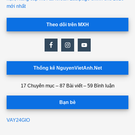
mới nhất
Theo dõi trên MXH
Thống kê NguyenVietAnh.Net
17 Chuyên mục – 87 Bài viết – 59 Bình luận
Bạn bè
VAY24GIO