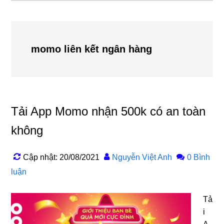
momo liên kết ngân hàng
Tải App Momo nhận 500k có an toàn
không
Cập nhật: 20/08/2021
Nguyễn Việt Anh
0 Bình
luận
Tả
i