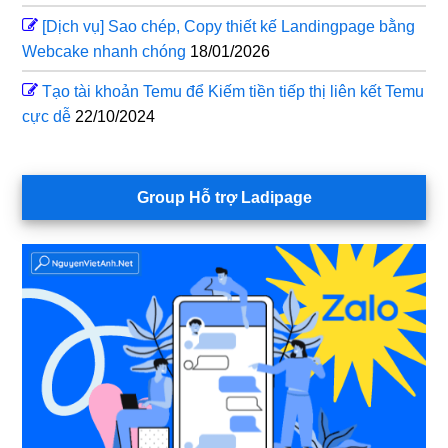
[Dịch vụ] Sao chép, Copy thiết kế Landingpage bằng
Webcake nhanh chóng
18/01/2026
Tạo tài khoản Temu để Kiếm tiền tiếp thị liên kết Temu
cực dễ
22/10/2024
Group Hỗ trợ Ladipage