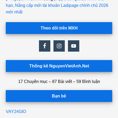
hạn, Nâng cấp mới tài khoản Ladipage chính chủ 2026
mới nhất
Theo dõi trên MXH
Thống kê NguyenVietAnh.Net
17 Chuyên mục – 87 Bài viết – 59 Bình luận
Bạn bè
VAY24GIO