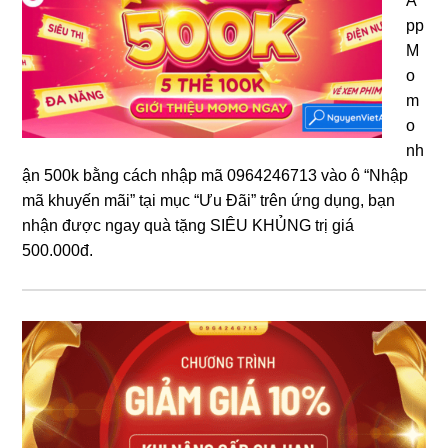
A
pp
M
o
m
o
nh
ận 500k bằng cách nhập mã 0964246713 vào ô “Nhập
mã khuyến mãi” tại mục “Ưu Đãi” trên ứng dụng, bạn
nhận được ngay quà tặng SIÊU KHỦNG trị giá
500.000đ.
Sidebar
chính