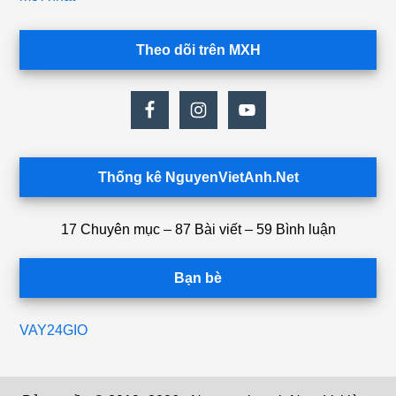
Theo dõi trên MXH
Thống kê NguyenVietAnh.Net
17 Chuyên mục – 87 Bài viết – 59 Bình luận
Bạn bè
VAY24GIO