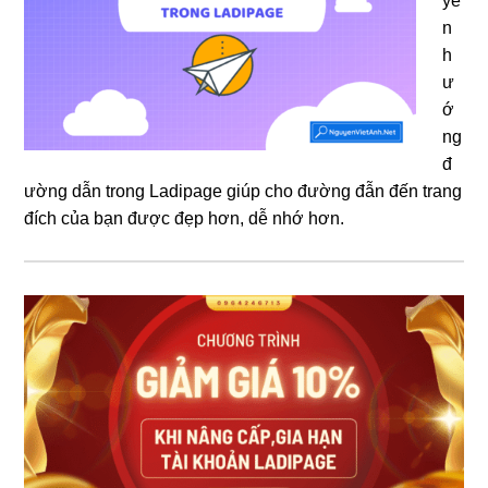
yể
n
h
ư
ớ
ng
đ
ường dẫn trong Ladipage giúp cho đường đẫn đến trang
đích của bạn được đẹp hơn, dễ nhớ hơn.
Sidebar
chính