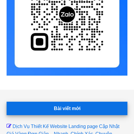
Footer
Bài viết mới
Dịch Vụ Thiết Kế Website Landing page Cập Nhật
Giá Vàng Đơn Giản – Nhanh, Chính Xác, Chuyên