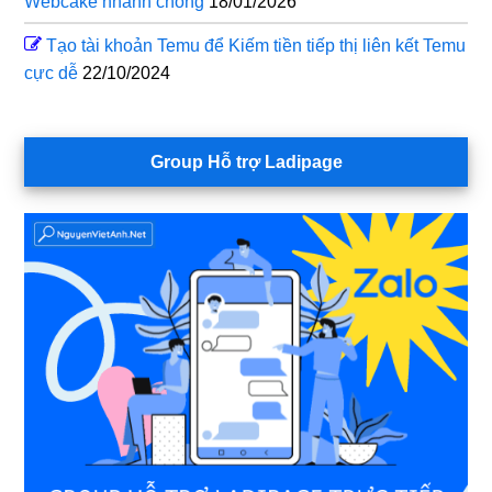
Webcake nhanh chóng
18/01/2026
Tạo tài khoản Temu để Kiếm tiền tiếp thị liên kết Temu
cực dễ
22/10/2024
Group Hỗ trợ Ladipage