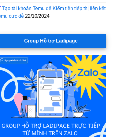
Tạo tài khoản Temu để Kiếm tiền tiếp thị liên kết
emu cực dễ
22/10/2024
Group Hỗ trợ Ladipage