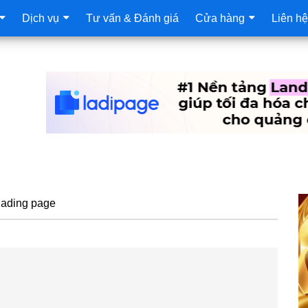
Dịch vụ
Tư vấn & Đánh giá
Cửa hàng
Liên hệ
S
lading page
c