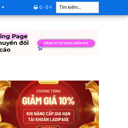
Tìm
kiếm...
0 -
0
₫
idebar
hính