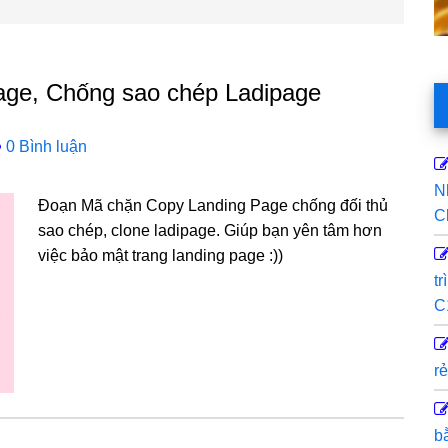
age, Chống sao chép Ladipage
0 Bình luận
N
Đoạn Mã chặn Copy Landing Page chống đối thủ
C
sao chép, clone ladipage. Giúp bạn yên tâm hơn
việc bảo mật trang landing page :))
t
C
rẻ
b