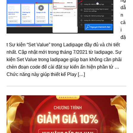
ng
dẫ
n
cà
i
đặ
t Sự kiện “Set Value” trong Ladipage đầy đủ và chi tiết
nhất. Cập nhật mới trong tháng 7/2021 từ ladipage. Sự
kiện Set Value trong ladipage giúp bạn không cần phải
chèn đoạn code để cài đặt sự kiển ẩn hiện phần tử …
Chức năng này giúp thiết kế Play […]
Sidebar
chính