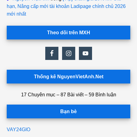
hạn, Nâng cấp mới tài khoản Ladipage chính chủ 2026
mới nhất
Theo dõi trên MXH
Thống kê NguyenVietAnh.Net
17 Chuyên mục – 87 Bài viết – 59 Bình luận
Bạn bè
VAY24GIO