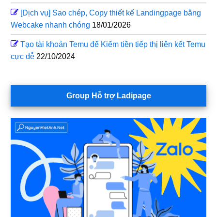
[Dịch vụ] Sao chép, Copy thiết kế Landingpage bằng
Webcake nhanh chóng
18/01/2026
Tạo tài khoản Temu để Kiếm tiền tiếp thị liên kết Temu
cực dễ
22/10/2024
Group Hỗ trợ Ladipage