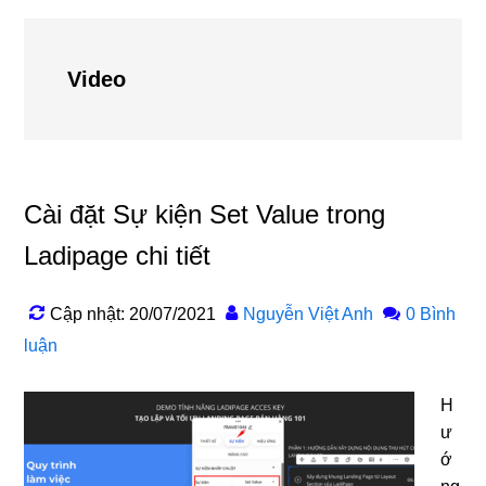
Video
Cài đặt Sự kiện Set Value trong
Ladipage chi tiết
Cập nhật: 20/07/2021
Nguyễn Việt Anh
0 Bình
luận
H
ư
ớ