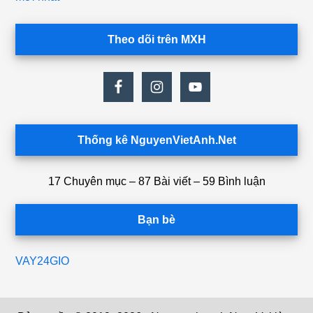
Theo dõi trên MXH
Thống kê NguyenVietAnh.Net
17 Chuyên mục – 87 Bài viết – 59 Bình luận
Bạn bè
VAY24GIO