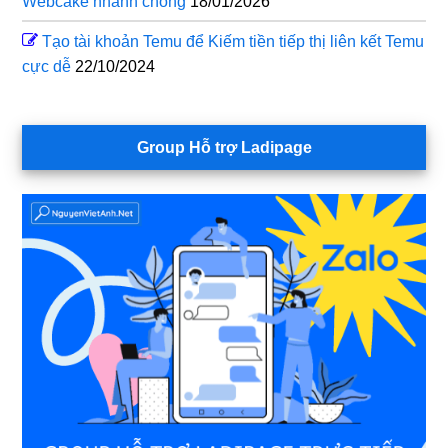
Webcake nhanh chóng
18/01/2026
Tạo tài khoản Temu để Kiếm tiền tiếp thị liên kết Temu
cực dễ
22/10/2024
Group Hỗ trợ Ladipage