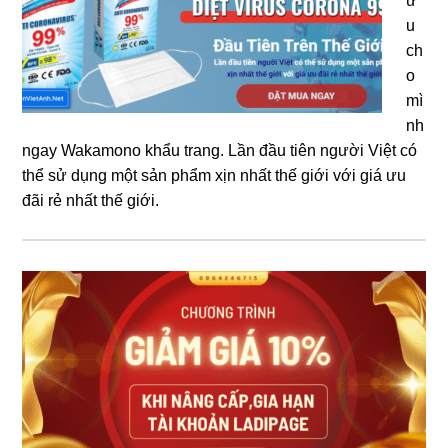
ữ
u
ch
o
mì
nh
ngay Wakamono khẩu trang. Lần đầu tiên người Việt có
thể sử dụng một sản phẩm xịn nhất thế giới với giá ưu
đãi rẻ nhất thế giới.
Sidebar
chính