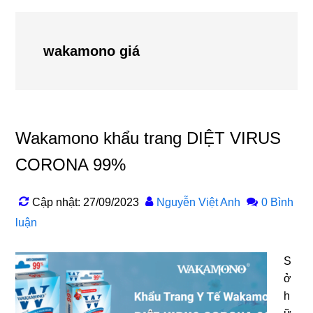
wakamono giá
Wakamono khẩu trang DIỆT VIRUS
CORONA 99%
Cập nhật: 27/09/2023
Nguyễn Việt Anh
0 Bình
luận
S
ở
h