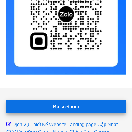
Footer
Bài viết mới
Dịch Vụ Thiết Kế Website Landing page Cập Nhật
Giá Vàng Đơn Giản – Nhanh, Chính Xác, Chuyên