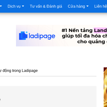
Dịch vụ
Tư vấn & Đánh giá
Cửa hàng
Liên hệ
S
ự động trong Ladipage
c
e