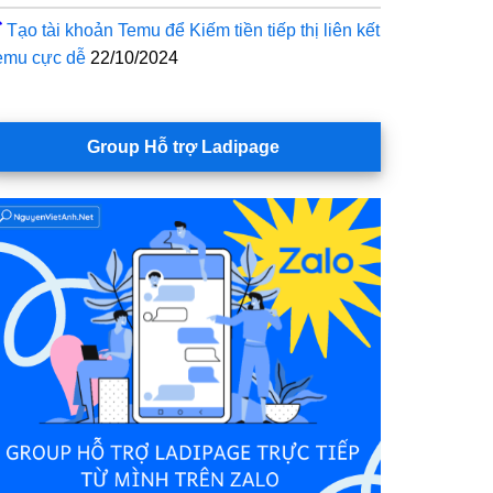
Tạo tài khoản Temu để Kiếm tiền tiếp thị liên kết
emu cực dễ
22/10/2024
Group Hỗ trợ Ladipage