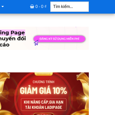
Tìm
kiếm...
0 -
0
₫
idebar
hính