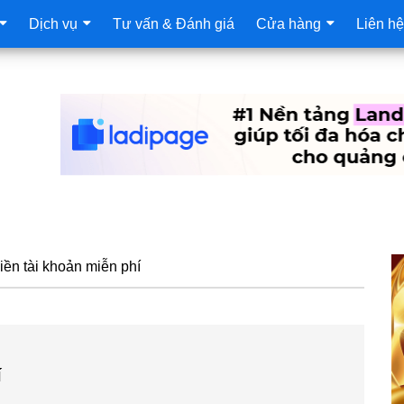
Dịch vụ
Tư vấn & Đánh giá
Cửa hàng
Liên hệ
S
ền tài khoản miễn phí
c
í