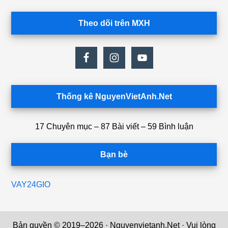
Theo dõi trên MXH
Thống kê NguyenVietAnh.Net
17 Chuyên mục – 87 Bài viết – 59 Bình luận
Bạn bè
VAY24GIO
Bản quyền © 2019–2026 · Nguyenvietanh.Net · Vui lòng