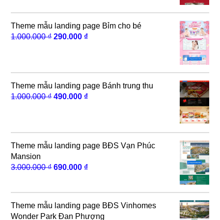
5.000.000 ₫.
là:
490.000 ₫.
Theme mẫu landing page Bỉm cho bé
Giá
Giá
1.000.000
₫
290.000
₫
gốc
hiện
là:
tại
1.000.000 ₫.
là:
290.000 ₫.
Theme mẫu landing page Bánh trung thu
Giá
Giá
1.000.000
₫
490.000
₫
gốc
hiện
là:
tại
1.000.000 ₫.
là:
490.000 ₫.
Theme mẫu landing page BĐS Vạn Phúc
Mansion
Giá
Giá
3.000.000
₫
690.000
₫
gốc
hiện
là:
tại
3.000.000 ₫.
là:
Theme mẫu landing page BĐS Vinhomes
690.000 ₫.
Wonder Park Đan Phượng