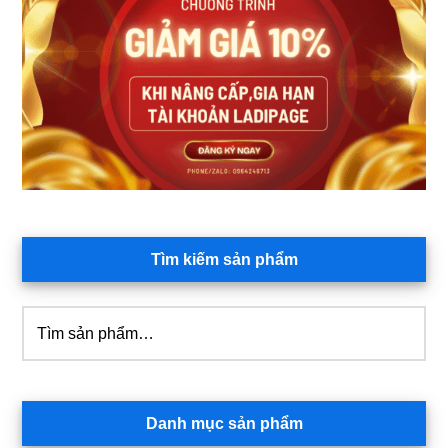
chính
chọn
có
thể
được
chọn
trên
trang
sản
phẩm
Tìm kiếm sản phẩm
Tìm
kiếm:
Danh mục sản phẩm