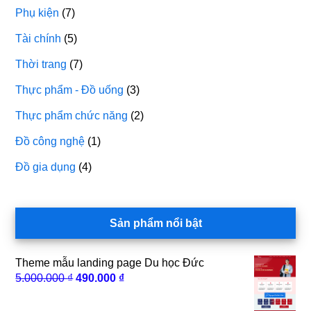
Phụ kiện
(7)
Tài chính
(5)
Thời trang
(7)
Thực phẩm - Đồ uống
(3)
Thực phẩm chức năng
(2)
Đồ công nghệ
(1)
Đồ gia dụng
(4)
Sản phẩm nổi bật
Theme mẫu landing page Du học Đức
Giá
Giá
5.000.000
₫
490.000
₫
gốc
hiện
là:
tại