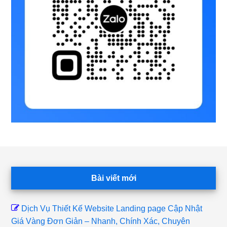
Footer
Bài viết mới
Dịch Vụ Thiết Kế Website Landing page Cập Nhật
Giá Vàng Đơn Giản – Nhanh, Chính Xác, Chuyên