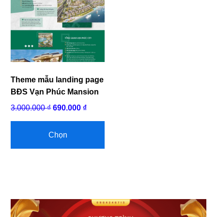
Theme mẫu landing page
BĐS Vạn Phúc Mansion
Giá
Giá
3.000.000
₫
690.000
₫
Sản
gốc
hiện
phẩm
là:
tại
Chọn
này
3.000.000 ₫.
là:
có
690.000 ₫.
nhiều
biến
thể.
Các
Sidebar
tùy