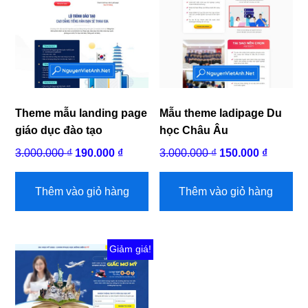
Theme mẫu landing page
Mẫu theme ladipage Du
giáo dục đào tạo
học Châu Âu
Giá
Giá
Giá
Giá
3.000.000
₫
190.000
₫
3.000.000
₫
150.000
₫
gốc
hiện
gốc
hiện
là:
tại
là:
tại
Thêm vào giỏ hàng
Thêm vào giỏ hàng
3.000.000 ₫.
là:
3.000.000 ₫.
là:
190.000 ₫.
150.000 
Giảm giá!