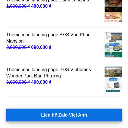
Giá
Giá
1.000.000
₫
490.000
₫
gốc
hiện
là:
tại
1.000.000 ₫.
là:
490.000 ₫.
Theme mẫu landing page BĐS Vạn Phúc
Mansion
Giá
Giá
3.000.000
₫
690.000
₫
gốc
hiện
là:
tại
3.000.000 ₫.
là:
Theme mẫu landing page BĐS Vinhomes
690.000 ₫.
Wonder Park Đan Phượng
Giá
Giá
3.000.000
₫
490.000
₫
gốc
hiện
là:
tại
3.000.000 ₫.
là:
490.000 ₫.
Liên hệ Zalo Việt Anh