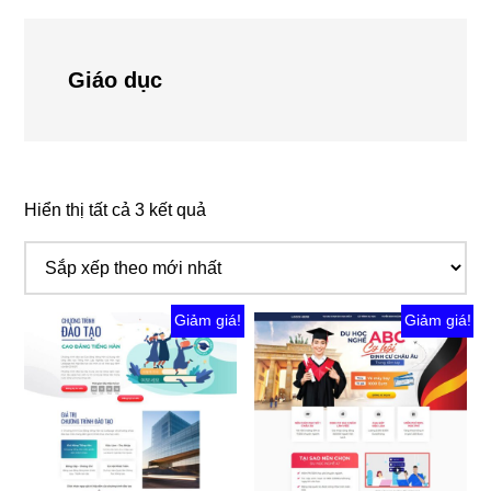
Giáo dục
Đã
Hiển thị tất cả 3 kết quả
sắp
xếp
theo
mới
Giảm giá!
Giảm giá!
nhất