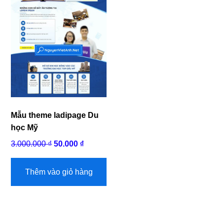
Mẫu theme ladipage Du
học Mỹ
Giá
Giá
3.000.000
₫
50.000
₫
gốc
hiện
là:
tại
Thêm vào giỏ hàng
3.000.000 ₫.
là:
50.000 ₫.