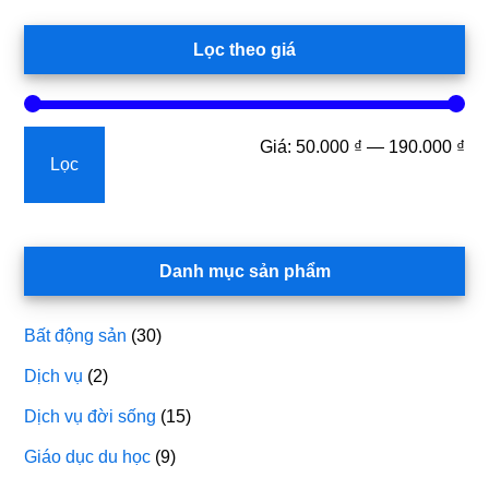
Lọc theo giá
Gi
Gi
Giá:
50.000 ₫
—
190.000 ₫
Lọc
tối
tối
thi
đa
Danh mục sản phẩm
Bất động sản
(30)
Dịch vụ
(2)
Dịch vụ đời sống
(15)
Giáo dục du học
(9)