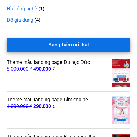
Đồ công nghệ
(1)
Đồ gia dụng
(4)
Sản phẩm nổi bật
Theme mẫu landing page Du học Đức
Giá
Giá
5.000.000
₫
490.000
₫
gốc
hiện
là:
tại
5.000.000 ₫.
là:
490.000 ₫.
Theme mẫu landing page Bỉm cho bé
Giá
Giá
1.000.000
₫
290.000
₫
gốc
hiện
là:
tại
1.000.000 ₫.
là:
290.000 ₫.
Theme mẫu landing page Bánh trung thu