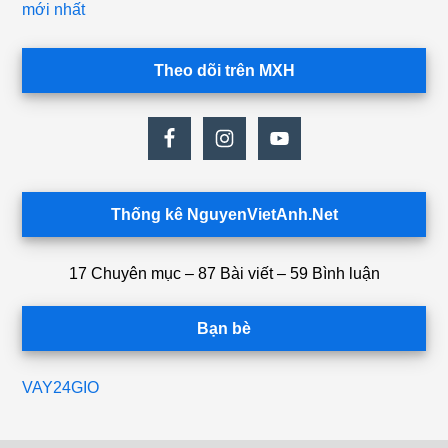
mới nhất
Theo dõi trên MXH
Thống kê NguyenVietAnh.Net
17 Chuyên mục – 87 Bài viết – 59 Bình luận
Bạn bè
VAY24GIO