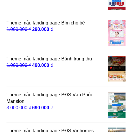
là:
tại
5.000.000 ₫.
là:
490.000 ₫.
Theme mẫu landing page Bỉm cho bé
Giá
Giá
1.000.000
₫
290.000
₫
gốc
hiện
là:
tại
1.000.000 ₫.
là:
290.000 ₫.
Theme mẫu landing page Bánh trung thu
Giá
Giá
1.000.000
₫
490.000
₫
gốc
hiện
là:
tại
1.000.000 ₫.
là:
490.000 ₫.
Theme mẫu landing page BĐS Vạn Phúc
Mansion
Giá
Giá
3.000.000
₫
690.000
₫
gốc
hiện
là:
tại
3.000.000 ₫.
là:
Theme mẫu landing page BĐS Vinhomes