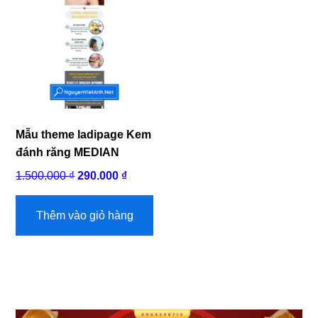
Mẫu theme ladipage Kem
đánh răng MEDIAN
Giá
Giá
1.500.000
₫
290.000
₫
gốc
hiện
là:
tại
Thêm vào giỏ hàng
1.500.000 ₫.
là:
290.000 ₫.