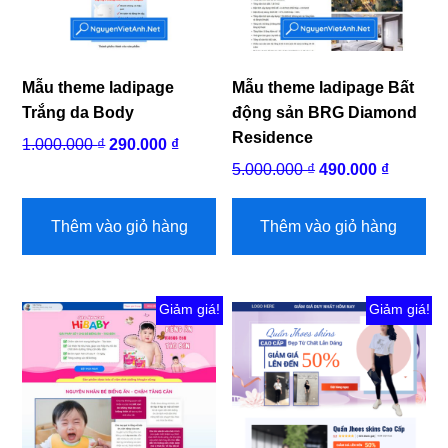
Mẫu theme ladipage
Mẫu theme ladipage Bất
Trắng da Body
động sản BRG Diamond
Residence
Giá
Giá
1.000.000
₫
290.000
₫
gốc
hiện
Giá
Giá
5.000.000
₫
490.000
₫
là:
tại
gốc
hiện
1.000.000 ₫.
là:
là:
tại
Thêm vào giỏ hàng
Thêm vào giỏ hàng
290.000 ₫.
5.000.000 ₫.
là:
490.000 
Giảm giá!
Giảm giá!