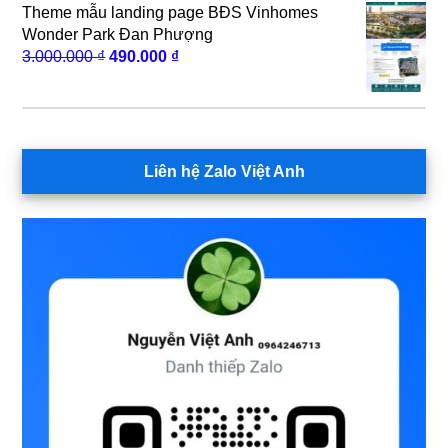
Theme mẫu landing page BĐS Vinhomes
690.000 ₫.
Wonder Park Đan Phượng
Giá
Giá
3.000.000
₫
490.000
₫
gốc
hiện
là:
tại
3.000.000 ₫.
là:
490.000 ₫.
Liên hệ Zalo Việt Anh