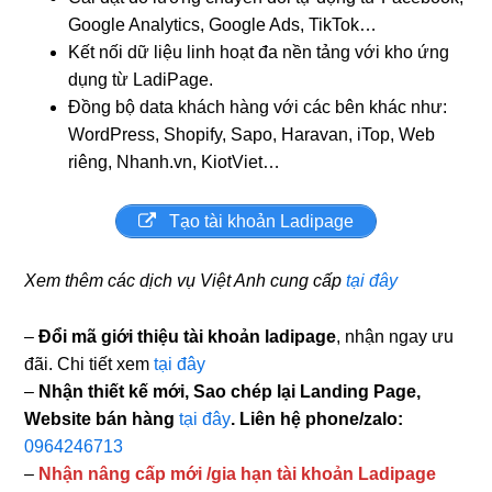
Google Analytics, Google Ads, TikTok…
Kết nối dữ liệu linh hoạt đa nền tảng với kho ứng
dụng từ LadiPage.
Đồng bộ data khách hàng với các bên khác như:
WordPress, Shopify, Sapo, Haravan, iTop, Web
riêng, Nhanh.vn, KiotViet…
Tạo tài khoản Ladipage
Xem thêm các dịch vụ Việt Anh cung cấp
tại đây
–
Đổi mã giới thiệu tài khoản ladipage
, nhận ngay ưu
đãi. Chi tiết xem
tại đây
–
Nhận thiết kế mới, Sao chép lại Landing Page,
Website bán hàng
tại đây
. Liên hệ phone/zalo:
0964246713
–
Nhận nâng cấp mới /gia hạn tài khoản Ladipage