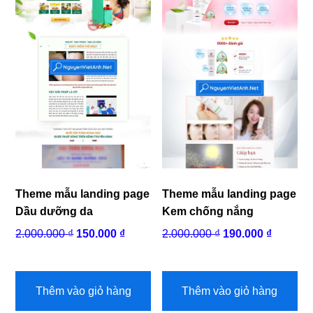
Theme mẫu landing page
Theme mẫu landing page
Dầu dưỡng da
Kem chống nắng
Giá
Giá
Giá
Giá
2.000.000
₫
150.000
₫
2.000.000
₫
190.000
₫
gốc
hiện
gốc
hiện
là:
tại
là:
tại
2.000.000 ₫.
là:
2.000.000 ₫.
là:
Thêm vào giỏ hàng
Thêm vào giỏ hàng
150.000 ₫.
190.000 