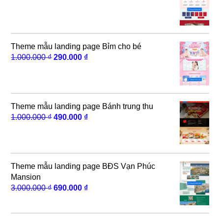
gốc
hiện
là:
tại
5.000.000 ₫.
là:
490.000 ₫.
Theme mẫu landing page Bỉm cho bé
Giá
Giá
1.000.000
₫
290.000
₫
gốc
hiện
là:
tại
1.000.000 ₫.
là:
290.000 ₫.
Theme mẫu landing page Bánh trung thu
Giá
Giá
1.000.000
₫
490.000
₫
gốc
hiện
là:
tại
1.000.000 ₫.
là:
490.000 ₫.
Theme mẫu landing page BĐS Vạn Phúc
Mansion
Giá
Giá
3.000.000
₫
690.000
₫
gốc
hiện
là:
tại
3.000.000 ₫.
là: