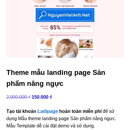
Theme mẫu landing page Sản
phẩm nâng ngực
Giá
Giá
2.000.000
₫
150.000
₫
gốc
hiện
là:
tại
Tạo tài khoản
Ladipage
hoàn toàn miễn phí
để sử
2.000.000 ₫.
là:
dụng Mẫu theme landing page Sản phẩm nâng ngực.
150.000 ₫.
Mẫu Template dễ cài đặt demo và sử dụng.