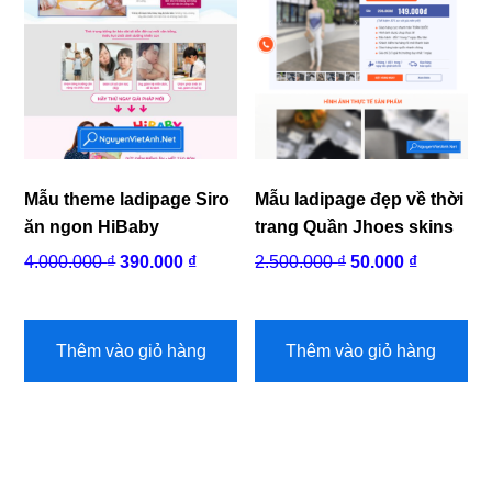
Mẫu theme ladipage Siro
Mẫu ladipage đẹp về thời
ăn ngon HiBaby
trang Quần Jhoes skins
Giá
Giá
Giá
Giá
4.000.000
₫
390.000
₫
2.500.000
₫
50.000
₫
gốc
hiện
gốc
hiện
là:
tại
là:
tại
4.000.000 ₫.
là:
2.500.000 ₫.
là:
Thêm vào giỏ hàng
Thêm vào giỏ hàng
390.000 ₫.
50.000 ₫.