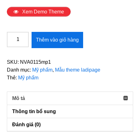
Xem Demo Theme
Theme
Thêm vào giỏ hàng
mẫu
landing
page
SKU:
NVA0115mp1
Sản
Danh mục:
Mỹ phẩm
,
Mẫu theme ladipage
phẩm
Thẻ:
Mỹ phẩm
nâng
ngực
số
Mô tả
lượng
Thông tin bổ sung
Đánh giá (0)