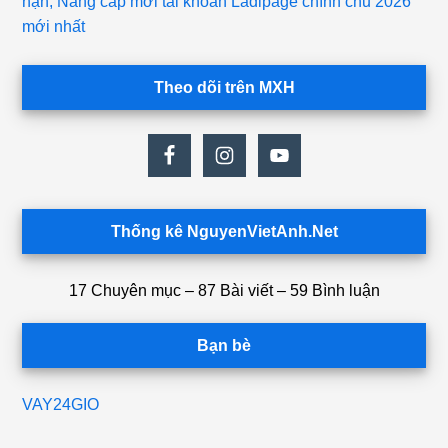
hạn, Nâng cấp mới tài khoản Ladipage chính chủ 2026
mới nhất
Theo dõi trên MXH
Thống kê NguyenVietAnh.Net
17 Chuyên mục – 87 Bài viết – 59 Bình luận
Bạn bè
VAY24GIO