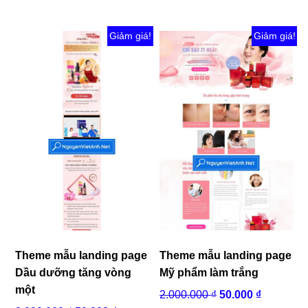
Giảm giá!
Giảm giá!
Theme mẫu landing page
Theme mẫu landing page
Dầu dưỡng tăng vòng
Mỹ phẩm làm trắng
một
Giá
Giá
2.000.000
₫
50.000
₫