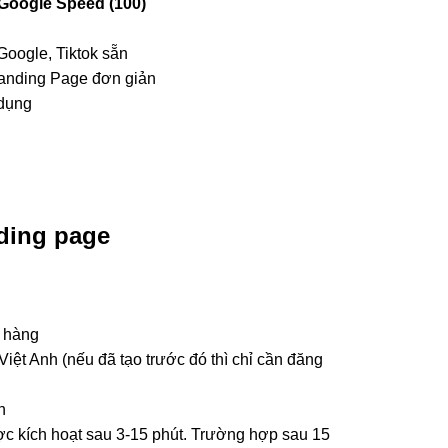
Google Speed (100)
Google, Tiktok sẵn
anding Page đơn giản
 dụng
ding page
ỏ hàng
iệt Anh (nếu đã tạo trước đó thì chỉ cần đăng
n
c kích hoạt sau 3-15 phút. Trường hợp sau 15