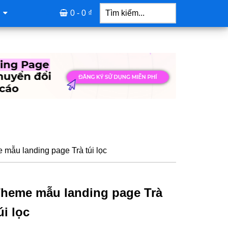
Tìm
kiếm...
0 -
0
₫
mẫu landing page Trà túi lọc
heme mẫu landing page Trà
úi lọc