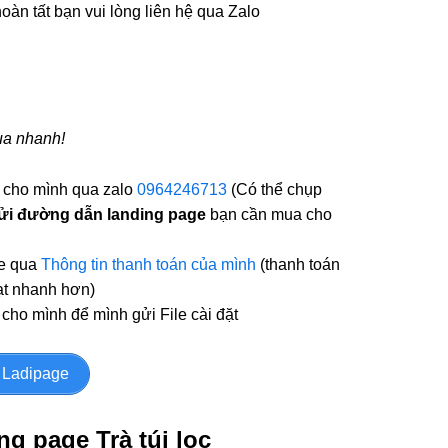
àn tất bạn vui lòng liên hệ qua Zalo
ua nhanh!
*
cho mình qua zalo
0964246713
(Có thể chụp
ửi đường dẫn landing page
bạn cần mua cho
te qua
Thông tin thanh toán của mình
(thanh toán
ạt nhanh hơn)
cho mình để mình gửi File cài đặt
 Ladipage
 page Trà túi lọc