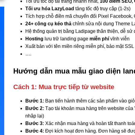
Tối ưu tốc độ tải trang nhanh nhất,
100 điểm SEO, 
Tối ưu hóa LazyLoad
tăng tốc độ truy cập (1-2s)
Tích hợp chỗ điền mã chuyển đổi Pixel Facebook, 
24+ công cụ kéo thả
chỉnh sửa nội dung Theme L
Hệ thống quản trị bằng Ladipage thân thiện, dễ sử
Hosting
lưu trữ landing page
miễn phí
vĩnh viễn
Xuất bản với tên miền riêng miễn phí, bảo mật SSL
….
Hướng dẫn mua mẫu giao diện lan
Cách 1: Mua trực tiếp từ website
Bước 1:
Bạn tiến hành thêm các sản phẩm vào gi
Bước 2:
Tạo tài khoản mua hàng trên website của V
nhập lại)
Bước 3:
Xác nhận mua hàng và hoàn tất thanh toá
Bước 4:
Đợi kích hoạt đơn hàng. Đơn hàng sẽ đượ