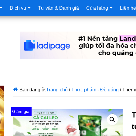
Dịch vụ
Tư vấn & Đánh giá
Cửa hàng
Liên hệ
Bạn đang ở:
Trang chủ
/
Thực phẩm - Đồ uống
/
Theme 
Giảm giá!
T
t