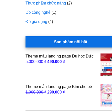
Thực phẩm chức năng
(2)
Đồ công nghệ
(1)
Đồ gia dụng
(4)
Sản phẩm nổi bật
Theme mẫu landing page Du học Đức
Giá
Giá
5.000.000
₫
490.000
₫
gốc
hiện
là:
tại
5.000.000 ₫.
là:
490.000 ₫.
Theme mẫu landing page Bỉm cho bé
Giá
Giá
1.000.000
₫
290.000
₫
gốc
hiện
là:
tại
1.000.000 ₫.
là: