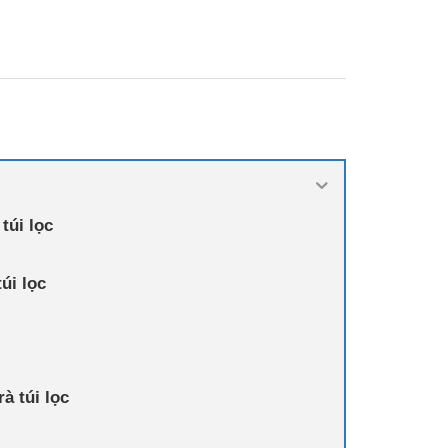
ượng
túi lọc
úi lọc
à túi lọc