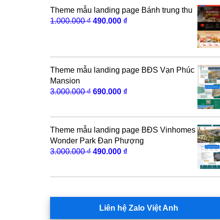
290.000 ₫.
Theme mẫu landing page Bánh trung thu
Giá
Giá
1.000.000
₫
490.000
₫
gốc
hiện
là:
tại
1.000.000 ₫.
là:
490.000 ₫.
Theme mẫu landing page BĐS Vạn Phúc
Mansion
Giá
Giá
3.000.000
₫
690.000
₫
gốc
hiện
là:
tại
3.000.000 ₫.
là:
Theme mẫu landing page BĐS Vinhomes
690.000 ₫.
Wonder Park Đan Phượng
Giá
Giá
3.000.000
₫
490.000
₫
gốc
hiện
là:
tại
3.000.000 ₫.
là:
490.000 ₫.
Liên hệ Zalo Việt Anh