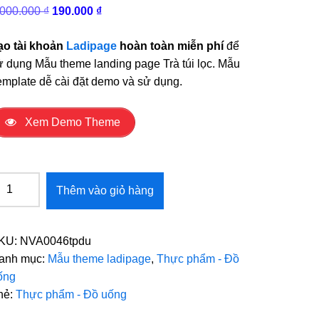
Giá
Giá
.000.000
₫
190.000
₫
gốc
hiện
là:
tại
ạo tài khoản
Ladipage
hoàn toàn miễn phí
để
2.000.000 ₫.
là:
ử dụng Mẫu theme landing page Trà túi lọc. Mẫu
190.000 ₫.
emplate dễ cài đặt demo và sử dụng.
Xem Demo Theme
heme
Thêm vào giỏ hàng
ẫu
anding
age
KU:
NVA0046tpdu
rà
anh mục:
Mẫu theme ladipage
,
Thực phẩm - Đồ
i
ống
c
hẻ:
Thực phẩm - Đồ uống
ố