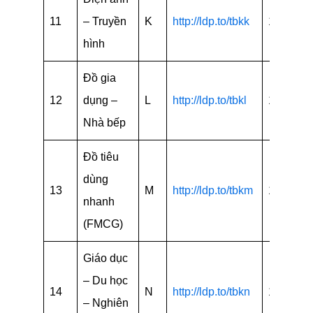
11
– Truyền
K
http://ldp.to/tbkk
15
hình
Đồ gia
12
dụng –
L
http://ldp.to/tbkl
15
Nhà bếp
Đồ tiêu
dùng
13
M
http://ldp.to/tbkm
15
nhanh
(FMCG)
Giáo dục
– Du học
14
N
http://ldp.to/tbkn
18
– Nghiên