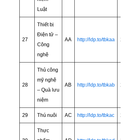
Luật
Thiết bị
Điện tử –
27
AA
http://ldp.to/tbkaa
15
Công
nghệ
Thủ công
mỹ nghệ
28
AB
http://ldp.to/tbkab
15
– Quà lưu
niệm
29
Thú nuôi
AC
http://ldp.to/tbkac
15
Thực