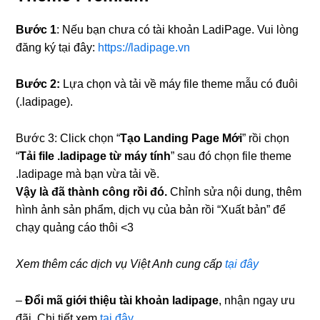
Bước 1
: Nếu bạn chưa có tài khoản LadiPage. Vui lòng
đăng ký tại đây:
https://ladipage.vn
Bước 2:
Lựa chọn và tải về máy file theme mẫu có đuôi
(.ladipage).
Bước 3: Click chọn “
Tạo Landing Page Mới
” rồi chọn
“
Tải file .ladipage từ máy tính
” sau đó chọn file theme
.ladipage mà bạn vừa tải về.
Vậy là đã thành công rồi đó.
Chỉnh sửa nội dung, thêm
hình ảnh sản phẩm, dịch vụ của bản rồi “Xuất bản” để
chạy quảng cáo thôi <3
Xem thêm các dịch vụ Việt Anh cung cấp
tại đây
–
Đổi mã giới thiệu tài khoản ladipage
, nhận ngay ưu
đãi. Chi tiết xem
tại đây