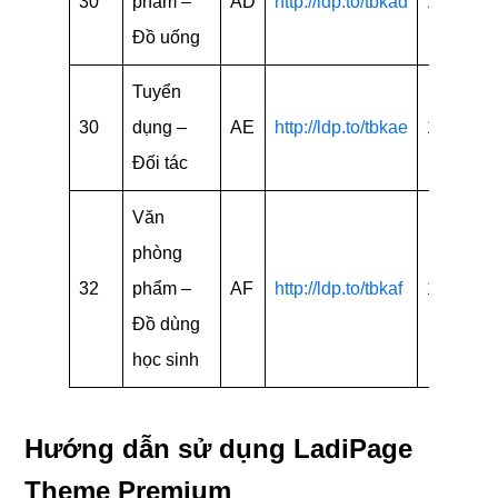
30
phẩm –
AD
http://ldp.to/tbkad
15
Đồ uống
Tuyển
30
dụng –
AE
http://ldp.to/tbkae
15
Đối tác
Văn
phòng
32
phẩm –
AF
http://ldp.to/tbkaf
15
Đồ dùng
học sinh
Hướng dẫn sử dụng LadiPage
Theme Premium