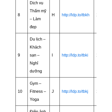
Dịch vụ
Thẩm mỹ
8
H
http://ldp.to/tbkh
15
– Làm
đẹp
Du lịch –
Khách
9
sạn –
I
http://ldp.to/tbki
15
Nghỉ
dưỡng
Gym –
10
Fitness –
J
http://ldp.to/tbkj
15
Yoga
Điện ảnh