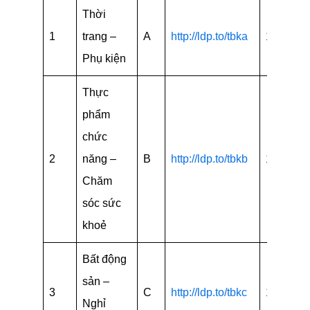
Thời
1
trang –
A
http://ldp.to/tbka
18
Phụ kiện
Thực
phẩm
chức
2
năng –
B
http://ldp.to/tbkb
14
Chăm
sóc sức
khoẻ
Bất động
sản –
3
C
http://ldp.to/tbkc
19
Nghỉ