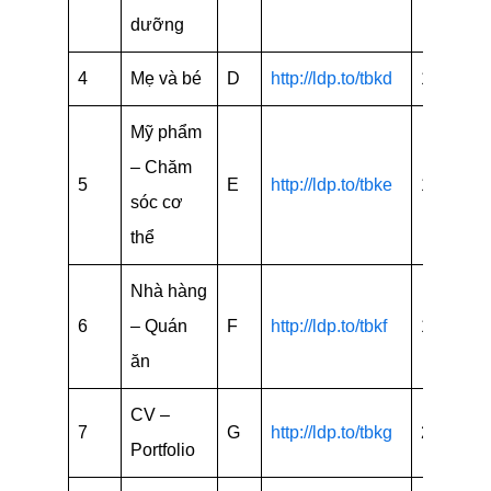
dưỡng
4
Mẹ và bé
D
http://ldp.to/tbkd
15
Mỹ phẩm
– Chăm
5
E
http://ldp.to/tbke
18
sóc cơ
thể
Nhà hàng
6
– Quán
F
http://ldp.to/tbkf
15
ăn
CV –
7
G
http://ldp.to/tbkg
24
Portfolio