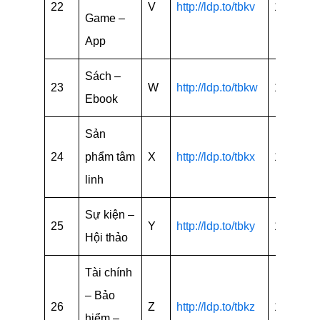
22
V
http://ldp.to/tbkv
15
Game –
App
Sách –
23
W
http://ldp.to/tbkw
15
Ebook
Sản
24
phẩm tâm
X
http://ldp.to/tbkx
15
linh
Sự kiện –
25
Y
http://ldp.to/tbky
15
Hội thảo
Tài chính
– Bảo
26
Z
http://ldp.to/tbkz
15
hiểm –