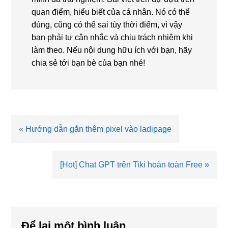
quan điểm, hiểu biết của cá nhân. Nó có thể
đúng, cũng có thể sai tùy thời điểm, vì vậy
bạn phải tự cân nhắc và chịu trách nhiệm khi
làm theo. Nếu nội dung hữu ích với bạn, hãy
chia sẻ tới bạn bè của bạn nhé!
Bài
« Hướng dẫn gắn thêm pixel vào ladipage
viết
trước
Bài
[Hot] Chat GPT trên Tiki hoàn toàn Free »
viết
sau
Reader
Interactions
Để lại một bình luận