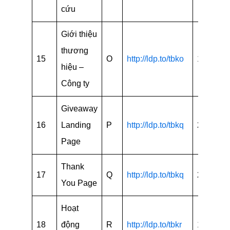
cứu
Giới thiệu
thương
15
O
http://ldp.to/tbko
15
hiệu –
Công ty
Giveaway
16
Landing
P
http://ldp.to/tbkq
24
Page
Thank
17
Q
http://ldp.to/tbkq
24
You Page
Hoạt
18
động
R
http:/
/ldp.to/tbkr
15