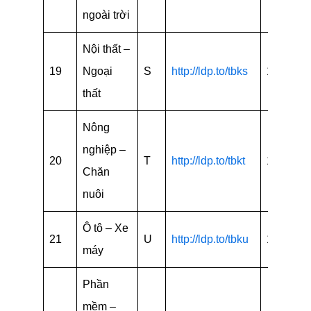
ngoài trời
Nội thất –
19
Ngoại
S
http://ldp.to/tbks
15
thất
Nông
nghiệp –
20
T
http://ldp.to/tbkt
14
Chăn
nuôi
Ô tô – Xe
21
U
http://ldp.to/tbku
15
máy
Phần
mềm –