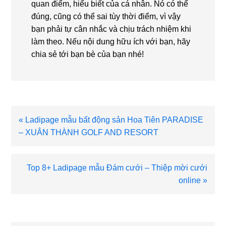
quan điểm, hiểu biết của cá nhân. Nó có thể
đúng, cũng có thể sai tùy thời điểm, vì vậy
bạn phải tự cân nhắc và chịu trách nhiệm khi
làm theo. Nếu nội dung hữu ích với bạn, hãy
chia sẻ tới bạn bè của bạn nhé!
Bài
« Ladipage mẫu bất động sản Hoa Tiên PARADISE
viết
– XUÂN THÀNH GOLF AND RESORT
trước
Bài
Top 8+ Ladipage mẫu Đám cưới – Thiệp mời cưới
viết
online »
sau
Reader