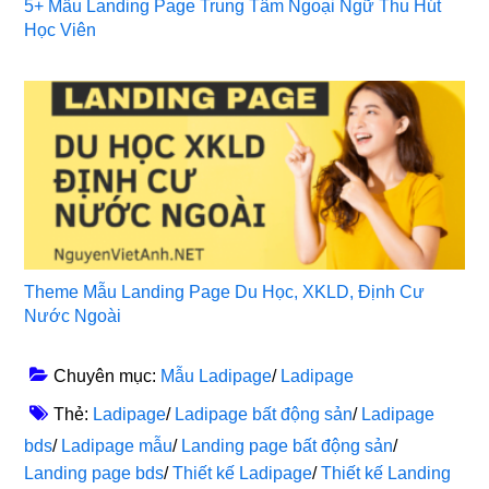
5+ Mẫu Landing Page Trung Tâm Ngoại Ngữ Thu Hút
Học Viên
Theme Mẫu Landing Page Du Học, XKLD, Định Cư
Nước Ngoài
Chuyên mục:
Mẫu Ladipage
/
Ladipage
Thẻ:
Ladipage
/
Ladipage bất động sản
/
Ladipage
bds
/
Ladipage mẫu
/
Landing page bất động sản
/
Landing page bds
/
Thiết kế Ladipage
/
Thiết kế Landing