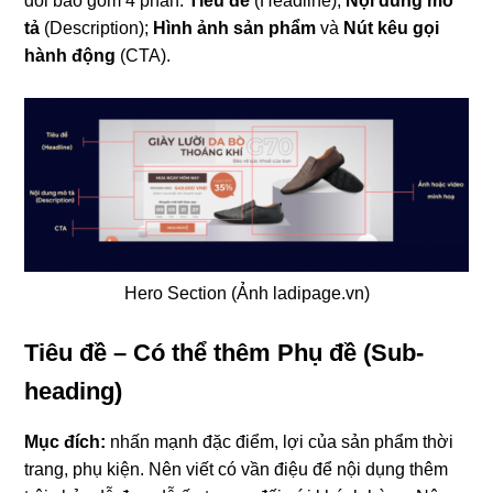
đổi bao gồm 4 phần:
Tiêu đề
(Headline);
Nội dung mô
tả
(Description);
Hình ảnh sản phẩm
và
Nút kêu gọi
hành động
(CTA).
Hero Section (Ảnh ladipage.vn)
Tiêu đề –
Có thể thêm Phụ đề (Sub-
heading)
Mục đích:
nhấn mạnh đặc điểm, lợi của sản phẩm thời
trang, phụ kiện. Nên viết có vần điệu để nội dụng thêm