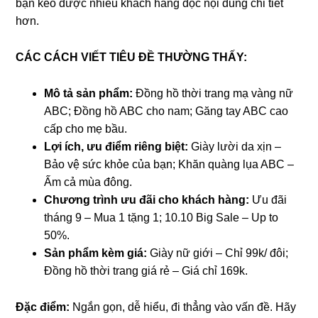
bạn kéo được nhiều khách hàng đọc nội dung chi tiết
hơn.
CÁC CÁCH VIẾT TIÊU ĐỀ THƯỜNG THẤY:
Mô tả sản phẩm:
Đồng hồ thời trang mạ vàng nữ
ABC; Đồng hồ ABC cho nam; Găng tay ABC cao
cấp cho mẹ bầu.
Lợi ích, ưu điểm riêng biệt:
Giày lười da xịn –
Bảo vệ sức khỏe của bạn; Khăn quàng lụa ABC –
Ấm cả mùa đông.
Chương trình ưu đãi cho khách hàng:
Ưu đãi
tháng 9 – Mua 1 tặng 1; 10.10 Big Sale – Up to
50%.
Sản phẩm kèm giá:
Giày nữ giới – Chỉ 99k/ đôi;
Đồng hồ thời trang giá rẻ – Giá chỉ 169k.
Đặc điểm:
Ngắn gọn, dễ hiểu, đi thẳng vào vấn đề. Hãy