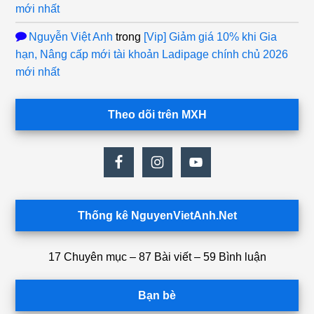
mới nhất
Nguyễn Việt Anh
trong
[Vip] Giảm giá 10% khi Gia
hạn, Nâng cấp mới tài khoản Ladipage chính chủ 2026
mới nhất
Theo dõi trên MXH
Thống kê NguyenVietAnh.Net
17 Chuyên mục – 87 Bài viết – 59 Bình luận
Bạn bè