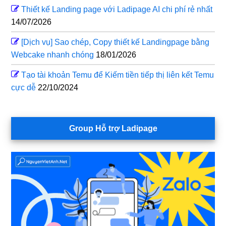
Thiết kế Landing page với Ladipage AI chi phí rẻ nhất
14/07/2026
[Dịch vụ] Sao chép, Copy thiết kế Landingpage bằng
Webcake nhanh chóng
18/01/2026
Tạo tài khoản Temu để Kiếm tiền tiếp thị liên kết Temu
cực dễ
22/10/2024
Group Hỗ trợ Ladipage