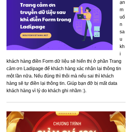
ạn
m
uố
n
sa
u
kh
i
khách hàng điền Form dữ liệu sẽ hiển thị ở phần Trang
cảm ơn Ladipage để khách hàng xác nhận lại thông tin
một lần nữa. Nếu đúng thì thôi mà nếu sai thì khách
hàng sẽ tự điền lại thông tin. Giúp bạn đỡ bị mất data
khách hàng vì lý do khách ghi nhầm :).
Sidebar
chính