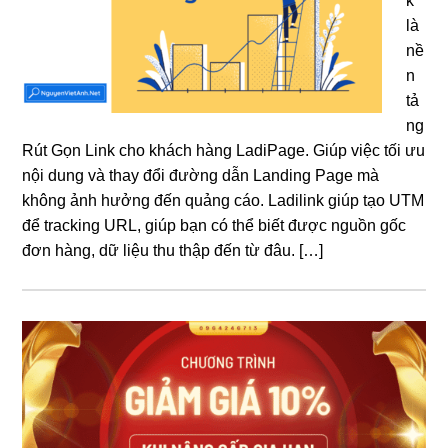
k
là
nề
n
tả
ng
Rút Gọn Link cho khách hàng LadiPage. Giúp việc tối ưu
nội dung và thay đổi đường dẫn Landing Page mà
không ảnh hưởng đến quảng cáo. Ladilink giúp tạo UTM
để tracking URL, giúp bạn có thể biết được nguồn gốc
đơn hàng, dữ liệu thu thập đến từ đâu. […]
Sidebar
chính