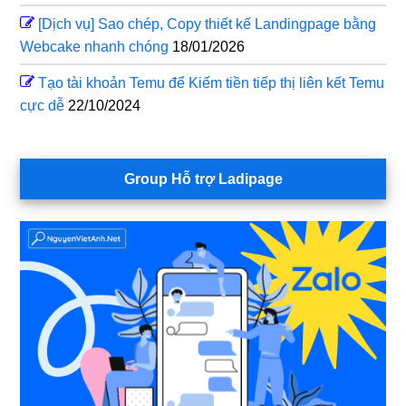
[Dịch vụ] Sao chép, Copy thiết kế Landingpage bằng
Webcake nhanh chóng
18/01/2026
Tạo tài khoản Temu để Kiếm tiền tiếp thị liên kết Temu
cực dễ
22/10/2024
Group Hỗ trợ Ladipage