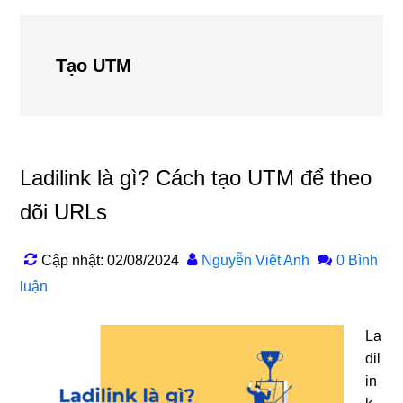
Tạo UTM
Ladilink là gì? Cách tạo UTM để theo
dõi URLs
Cập nhật: 02/08/2024
Nguyễn Việt Anh
0 Bình
luận
La
dil
in