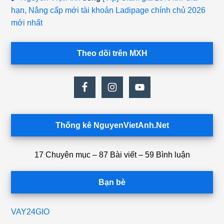
hạn, Nâng cấp mới tài khoản Ladipage chính chủ 2026
mới nhất
Theo dõi trên MXH
Thống kê NguyenVietAnh.Net
17 Chuyên mục – 87 Bài viết – 59 Bình luận
Bạn bè
VAY24GIO