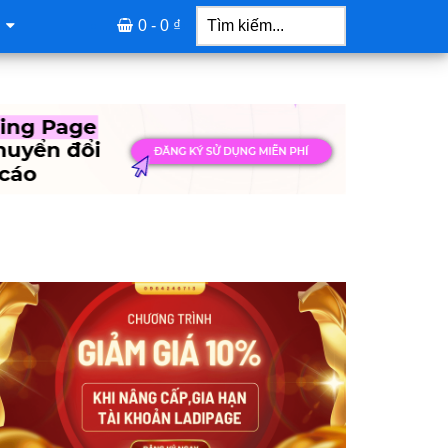
Tìm
kiếm...
0 -
0
₫
idebar
hính