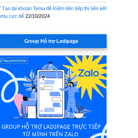
Tạo tài khoản Temu để Kiếm tiền tiếp thị liên kết
emu cực dễ
22/10/2024
Group Hỗ trợ Ladipage