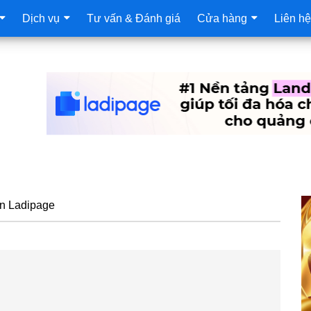
Dịch vụ
Tư vấn & Đánh giá
Cửa hàng
Liên hệ
S
n Ladipage
c