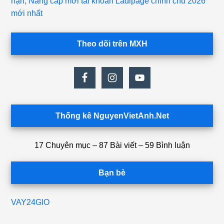
hạn, Nâng cấp mới tài khoản Ladipage chính chủ 2026
mới nhất
Theo dõi trên MXH
Thống kê NguyenVietAnh.Net
17 Chuyên mục – 87 Bài viết – 59 Bình luận
Bạn bè
VAY24GIO