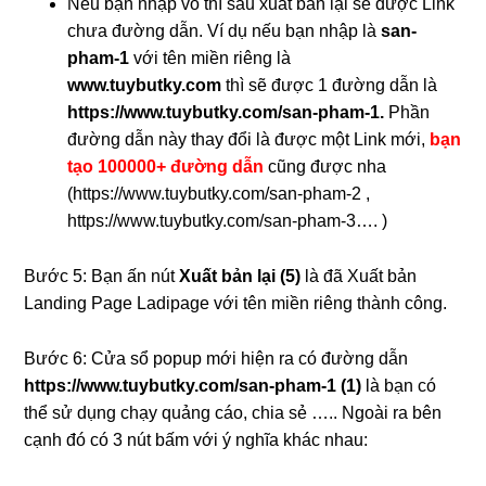
Nếu bạn nhập vô thì sau xuất bản lại sẽ được Link
chưa đường dẫn. Ví dụ nếu bạn nhập là
san-
pham-1
với tên miền riêng là
www.tuybutky.com
thì sẽ được 1 đường dẫn là
https://www.tuybutky.com/san-pham-1.
Phần
đường dẫn này thay đổi là được một Link mới,
bạn
tạo 100000+ đường dẫn
cũng được nha
(https://www.tuybutky.com/san-pham-2 ,
https://www.tuybutky.com/san-pham-3…. )
Bước 5: Bạn ấn nút
Xuất bản lại
(5)
là đã Xuất bản
Landing Page Ladipage với tên miền riêng thành công.
Bước 6: Cửa sổ popup mới hiện ra có đường dẫn
https://www.tuybutky.com/san-pham-1 (1)
là bạn có
thể sử dụng chạy quảng cáo, chia sẻ ….. Ngoài ra bên
cạnh đó có 3 nút bấm với ý nghĩa khác nhau: