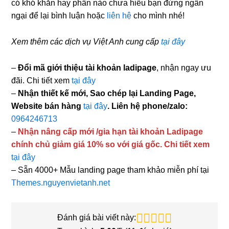
có khó khăn hay phần nào chưa hiểu bạn đừng ngần
ngại để lại bình luận hoặc
liên hệ
cho mình nhé!
Xem thêm các dịch vụ Việt Anh cung cấp
tại đây
–
Đổi mã giới thiệu tài khoản ladipage
, nhận ngay ưu
đãi. Chi tiết xem
tại đây
–
Nhận thiết kế mới, Sao chép lại Landing Page,
Website bán hàng
tại đây
. Liên hệ phone/zalo:
0964246713
–
Nhận nâng cấp mới /gia hạn tài khoản Ladipage
chính chủ giảm giá 10% so với giá gốc. Chi tiết xem
tại đây
– Sẵn 4000+ Mẫu landing page tham khảo miễn phí tại
Themes.nguyenvietanh.net
Đánh giá bài viết này: