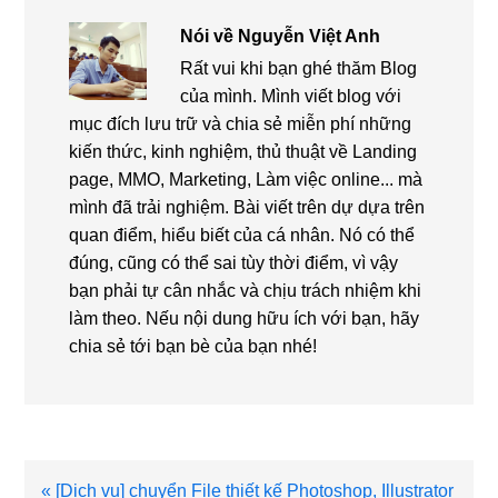
Nói về
Nguyễn Việt Anh
Rất vui khi bạn ghé thăm Blog
của mình. Mình viết blog với
mục đích lưu trữ và chia sẻ miễn phí những
kiến thức, kinh nghiệm, thủ thuật về Landing
page, MMO, Marketing, Làm việc online... mà
mình đã trải nghiệm. Bài viết trên dự dựa trên
quan điểm, hiểu biết của cá nhân. Nó có thể
đúng, cũng có thể sai tùy thời điểm, vì vậy
bạn phải tự cân nhắc và chịu trách nhiệm khi
làm theo. Nếu nội dung hữu ích với bạn, hãy
chia sẻ tới bạn bè của bạn nhé!
Bài
« [Dịch vụ] chuyển File thiết kế Photoshop, Illustrator