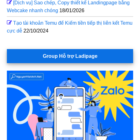
[Dịch vụ] Sao chép, Copy thiết kế Landingpage bằng
Webcake nhanh chóng
18/01/2026
Tạo tài khoản Temu để Kiếm tiền tiếp thị liên kết Temu
cực dễ
22/10/2024
Group Hỗ trợ Ladipage