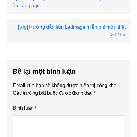
viết
lên Ladipage
trước
Bài
[Vip] Hướng dẫn làm Ladipage miễn phí mới nhất
viết
2024 »
sau
Reader
Interactions
Để lại một bình luận
Email của bạn sẽ không được hiển thị công khai.
Các trường bắt buộc được đánh dấu
*
Bình luận
*