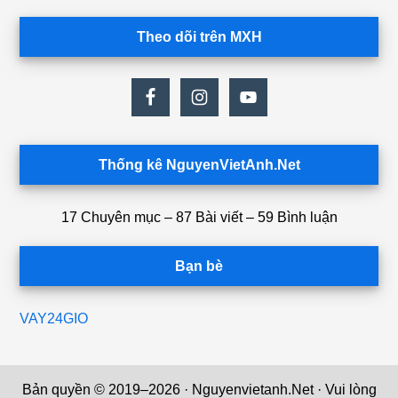
Theo dõi trên MXH
Thống kê NguyenVietAnh.Net
17 Chuyên mục – 87 Bài viết – 59 Bình luận
Bạn bè
VAY24GIO
Bản quyền © 2019–2026 · Nguyenvietanh.Net · Vui lòng