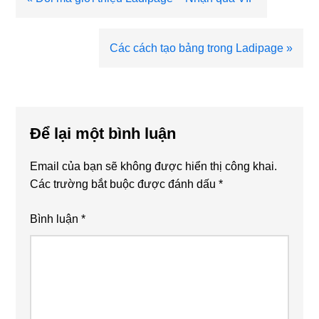
viết
trước
Bài
Các cách tạo bảng trong Ladipage »
viết
sau
Reader
Interactions
Để lại một bình luận
Email của bạn sẽ không được hiển thị công khai.
Các trường bắt buộc được đánh dấu
*
Bình luận
*