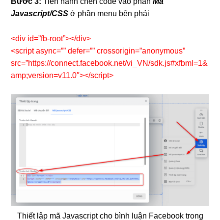
Bước 3:
Tiến hành chèn code vào phần
Mã
Javascript/CSS
ở phần menu bên phải
<div id=”fb-root”></div>
<script async=”” defer=”” crossorigin=”anonymous”
src=”https://connect.facebook.net/vi_VN/sdk.js#xfbml=1&
amp;version=v11.0″></script>
Thiết lập mã Javascript cho bình luận Facebook trong