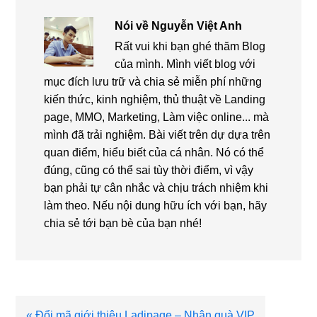
Nói về
Nguyễn Việt Anh
Rất vui khi bạn ghé thăm Blog
của mình. Mình viết blog với
mục đích lưu trữ và chia sẻ miễn phí những
kiến thức, kinh nghiệm, thủ thuật về Landing
page, MMO, Marketing, Làm việc online... mà
mình đã trải nghiệm. Bài viết trên dự dựa trên
quan điểm, hiểu biết của cá nhân. Nó có thể
đúng, cũng có thể sai tùy thời điểm, vì vậy
bạn phải tự cân nhắc và chịu trách nhiệm khi
làm theo. Nếu nội dung hữu ích với bạn, hãy
chia sẻ tới bạn bè của bạn nhé!
Bài
« Đổi mã giới thiệu Ladipage – Nhận quà VIP