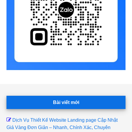
Footer
Bài viết mới
Dịch Vụ Thiết Kế Website Landing page Cập Nhật
Giá Vàng Đơn Giản – Nhanh, Chính Xác, Chuyên