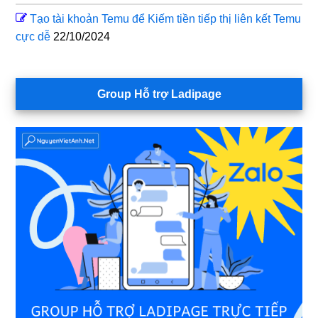
Tạo tài khoản Temu để Kiếm tiền tiếp thị liên kết Temu
cực dễ
22/10/2024
Group Hỗ trợ Ladipage