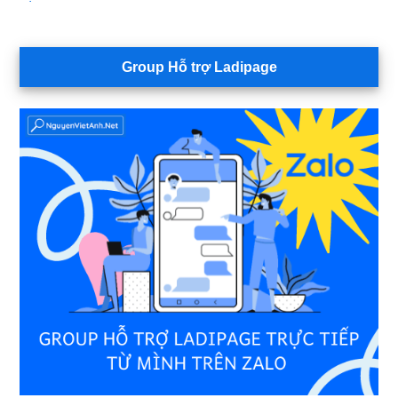
Group Hỗ trợ Ladipage