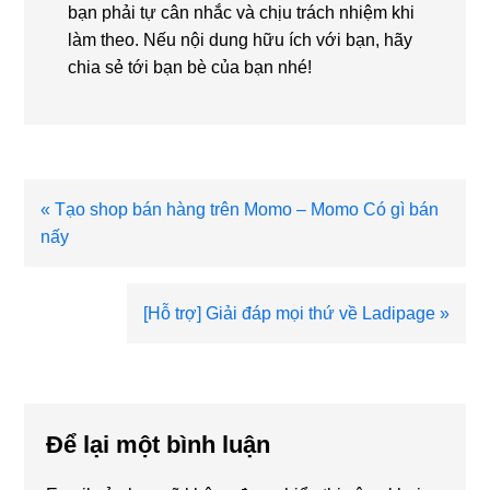
bạn phải tự cân nhắc và chịu trách nhiệm khi
làm theo. Nếu nội dung hữu ích với bạn, hãy
chia sẻ tới bạn bè của bạn nhé!
Bài
« Tạo shop bán hàng trên Momo – Momo Có gì bán
viết
nấy
trước
Bài
[Hỗ trợ] Giải đáp mọi thứ về Ladipage »
viết
sau
Reader
Interactions
Để lại một bình luận