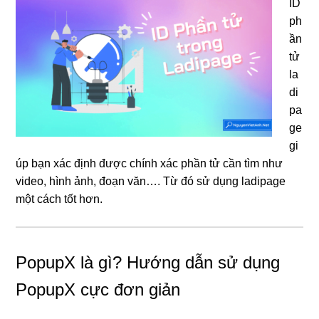
ID
ph
ần
tử
la
di
pa
ge
gi
úp bạn xác định được chính xác phần tử cần tìm như
video, hình ảnh, đoạn văn…. Từ đó sử dụng ladipage
một cách tốt hơn.
PopupX là gì? Hướng dẫn sử dụng
PopupX cực đơn giản