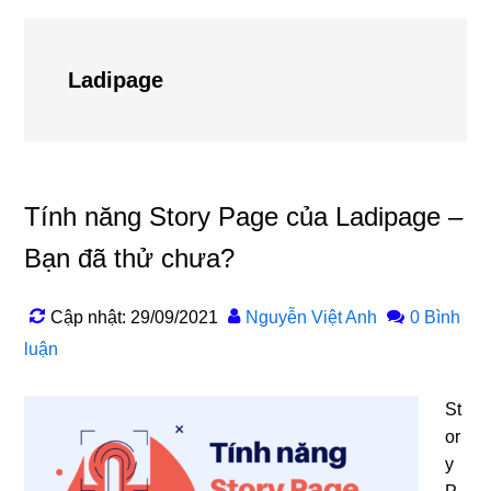
Ladipage
Tính năng Story Page của Ladipage –
Bạn đã thử chưa?
Cập nhật: 29/09/2021
Nguyễn Việt Anh
0 Bình
luận
St
or
y