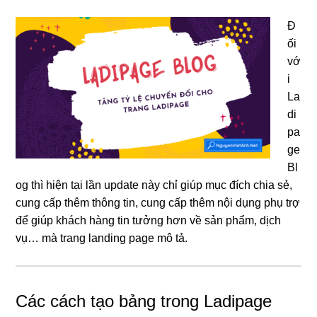
Đ
ối
vớ
i
La
di
pa
ge
Bl
og thì hiện tại lần update này chỉ giúp mục đích chia sẻ,
cung cấp thêm thông tin, cung cấp thêm nội dụng phụ trợ
để giúp khách hàng tin tưởng hơn về sản phẩm, dịch
vụ… mà trang landing page mô tả.
Các cách tạo bảng trong Ladipage