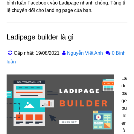
bình luận Facebook vào Ladipage nhanh chóng. Tăng tỉ
lệ chuyển đổi cho landing page của bạn.
Ladipage builder là gì
Cập nhật: 19/08/2021
Nguyễn Việt Anh
0 Bình
luận
La
di
pa
ge
bu
ild
er
là