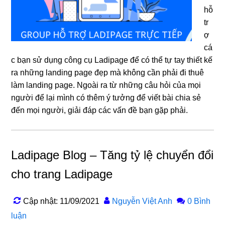
hỗ
tr
ợ
cá
c bạn sử dụng công cụ Ladipage để có thể tự tay thiết kế
ra những landing page đẹp mà không cần phải đi thuê
làm landing page. Ngoài ra từ những câu hỏi của mọi
người để lại mình có thêm ý tưởng để viết bài chia sẻ
đến mọi người, giải đáp các vấn đề bạn gặp phải.
Ladipage Blog – Tăng tỷ lệ chuyển đổi
cho trang Ladipage
Cập nhật: 11/09/2021
Nguyễn Việt Anh
0 Bình
luận