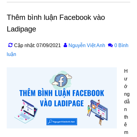
Thêm bình luận Facebook vào
Ladipage
Cập nhật: 07/09/2021
Nguyễn Việt Anh
0 Bình
luận
H
ư
ớ
ng
dẫ
n
th
ê
m