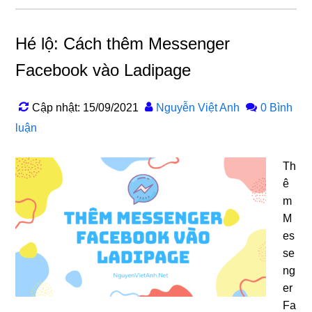
Hé lộ: Cách thêm Messenger
Facebook vào Ladipage
Cập nhật: 15/09/2021
Nguyễn Việt Anh
0 Bình
luận
Th
ê
m
M
es
se
ng
er
Fa