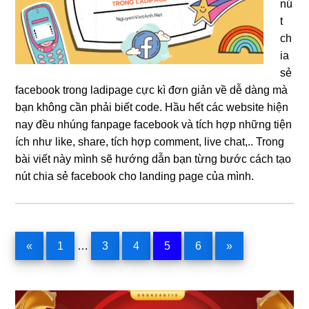
nú
t
ch
ia
sẻ
facebook trong ladipage cực kì đơn giản về dễ dàng mà
bạn không cần phải biết code. Hầu hết các website hiện
nay đều nhúng fanpage facebook và tích hợp những tiện
ích như like, share, tích hợp comment, live chat,.. Trong
bài viết này mình sẽ hướng dẫn bạn từng bước cách tạo
nút chia sẻ facebook cho landing page của mình.
Interim
Trang
Trang
Trang
Trang
Trang
«
1
…
3
4
5
6
»
pages
omitted
Sidebar