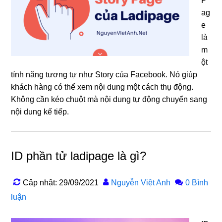
P
ag
e
là
m
ột
tính năng tương tự như Story của Facebook. Nó giúp
khách hàng có thể xem nội dung một cách thụ động.
Không cần kéo chuột mà nội dung tự động chuyển sang
nội dung kế tiếp.
ID phần tử ladipage là gì?
Cập nhật: 29/09/2021
Nguyễn Việt Anh
0 Bình
luận