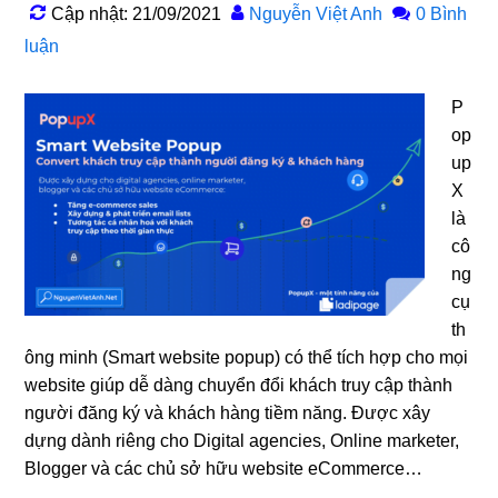
Cập nhật: 21/09/2021
Nguyễn Việt Anh
0 Bình
luận
P
op
up
X
là
cô
ng
cụ
th
ông minh (Smart website popup) có thể tích hợp cho mọi
website giúp dễ dàng chuyển đổi khách truy cập thành
người đăng ký và khách hàng tiềm năng. Được xây
dựng dành riêng cho Digital agencies, Online marketer,
Blogger và các chủ sở hữu website eCommerce…